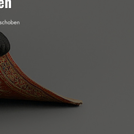
en
rschoben