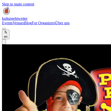
Skip to main content
kulturgehtweiter
Events
Venues
Blog
For Organizers
Über uns
en