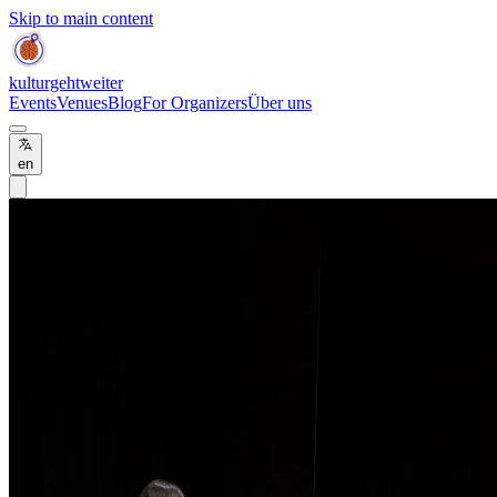
Skip to main content
kulturgehtweiter
Events
Venues
Blog
For Organizers
Über uns
en