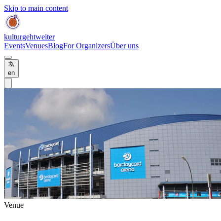
Skip to main content
kulturgehtweiter
Events
Venues
Blog
For Organizers
Über uns
en
Venue