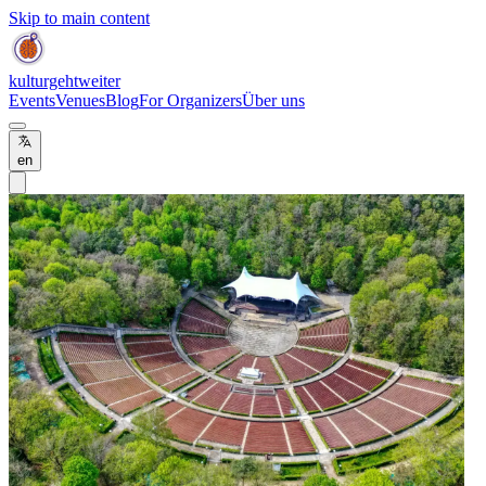
Skip to main content
kulturgehtweiter
Events
Venues
Blog
For Organizers
Über uns
en