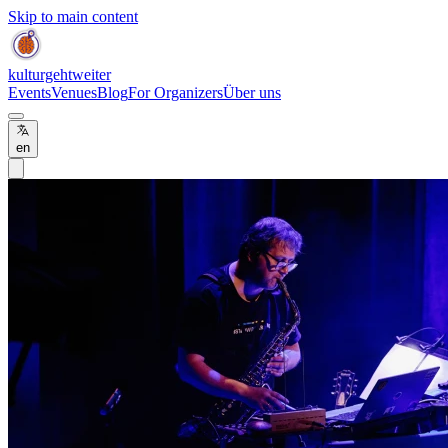
Skip to main content
kulturgehtweiter
Events
Venues
Blog
For Organizers
Über uns
en