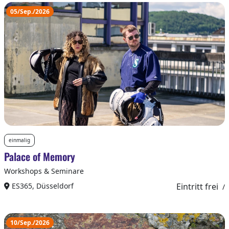
05/Sep./2026
einmalig
Palace of Memory
Workshops & Seminare
ES365, Düsseldorf
Eintritt frei
/
10/Sep./2026